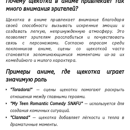
Почему щекотка в аниме привлекает так
много внимания зрителей?
Щекотка в аниме привлекает внимание благодаря
своей способности вызывать искренние эмоции и
создавать легкую, непринужденную атмосферу. Это
позволяет зрителям расслабиться и почувствовать
связь с персонажами. Согласно опросам среди
поклонников аниме, сцены со щекоткой часто
становятся запоминающимися моментами из-за их
комедийного и милого характера.
Примеры аниме, где щекотка играет
значимую роль
"Toradora!"
— сцены щекотки помогают раскрыть
отношения между главными героями.
"My Teen Romantic Comedy SNAFU"
— используется для
создания комичных ситуаций.
"Clannad"
— щекотка добавляет лёгкости и тепла в
драматичные моменты.