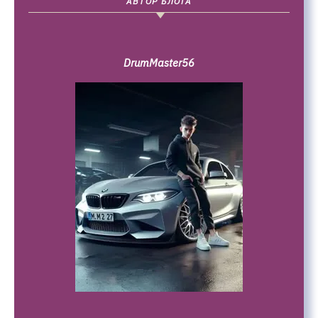
АВТОР БЛОГА
DrumMaster56